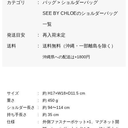
カテゴリ
:
バッグ
>
ショルダーバッグ
SEE BY CHLOEのショルダーバッグ
一覧
発送目安
:
再入荷未定
送料
:
送料無料（沖縄・一部離島を除く）
沖縄県への配送は+1800円
サイズ
:
約 H17×W18×D11.5 cm
重さ
:
約 450 g
ショルダー長さ
:
約 94〜114 cm
持ち手長さ
:
約 35 cm
仕様
:
外側ファスナーポケット×1、マグネット開