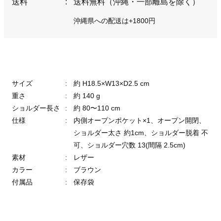
送料
:
送料無料（沖縄・一部離島を除く）
沖縄県への配送は+1800円
サイズ
:
約 H18.5×W13×D2.5 cm
重さ
:
約 140 g
ショルダー長さ
:
約 80〜110 cm
仕様
:
内側オープンポケット×1、オープン開閉、
ショルダー太さ 約1cm、ショルダー脱着 不
可、ショルダー穴数 13(間隔 2.5cm)
素材
:
レザー
カラー
:
ブラウン
付属品
:
保存袋