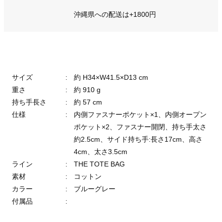
沖縄県への配送は+1800円
サイズ
:
約 H34×W41.5×D13 cm
重さ
:
約 910 g
持ち手長さ
:
約 57 cm
仕様
:
内側ファスナーポケット×1、内側オープン
ポケット×2、ファスナー開閉、持ち手太さ
約2.5cm、サイド持ち手:長さ17cm、高さ
4cm、太さ3.5cm
ライン
:
THE TOTE BAG
素材
:
コットン
カラー
:
ブルーグレー
付属品
: