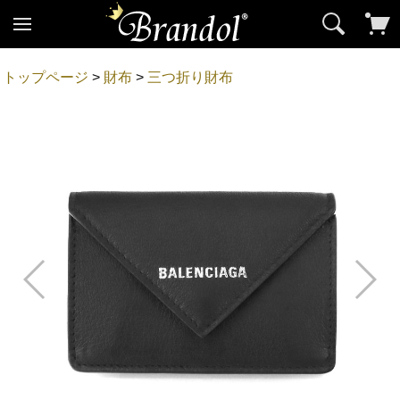
トップページ
>
財布
>
三つ折り財布