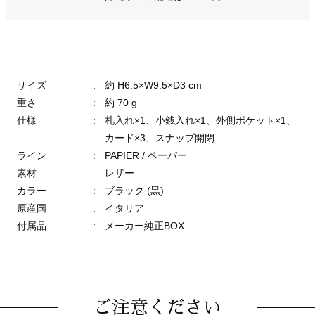
サイズ
:
約 H6.5×W9.5×D3 cm
重さ
:
約 70 g
仕様
:
札入れ×1、小銭入れ×1、外側ポケット×1、
カード×3、スナップ開閉
ライン
:
PAPIER / ペーパー
素材
:
レザー
カラー
:
ブラック (黒)
原産国
:
イタリア
付属品
:
メーカー純正BOX
ご注意ください