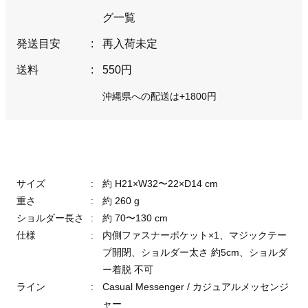
グ一覧
発送目安
:
再入荷未定
送料
:
550円
沖縄県への配送は+1800円
サイズ
:
約 H21×W32〜22×D14 cm
重さ
:
約 260 g
ショルダー長さ
:
約 70〜130 cm
仕様
:
内側ファスナーポケット×1、マジックテー
プ開閉、ショルダー太さ 約5cm、ショルダ
ー着脱 不可
ライン
:
Casual Messenger / カジュアルメッセンジ
ャー