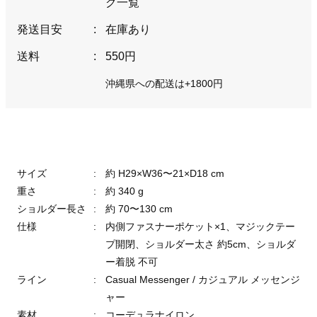
グ一覧
発送目安
:
在庫あり
送料
:
550円
沖縄県への配送は+1800円
サイズ
:
約 H29×W36〜21×D18 cm
重さ
:
約 340 g
ショルダー長さ
:
約 70〜130 cm
仕様
:
内側ファスナーポケット×1、マジックテー
プ開閉、ショルダー太さ 約5cm、ショルダ
ー着脱 不可
ライン
:
Casual Messenger / カジュアル メッセンジ
ャー
素材
:
コーデュラナイロン