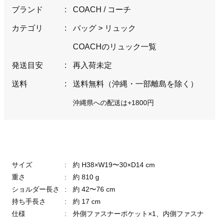
ブランド
:
COACH / コーチ
カテゴリ
:
バッグ
>
リュック
COACHのリュック一覧
発送目安
:
再入荷未定
送料
:
送料無料（沖縄・一部離島を除く）
沖縄県への配送は+1800円
サイズ
:
約 H38×W19〜30×D14 cm
重さ
:
約 810 g
ショルダー長さ
:
約 42〜76 cm
持ち手長さ
:
約 17 cm
仕様
:
外側ファスナーポケット×1、内側ファスナ